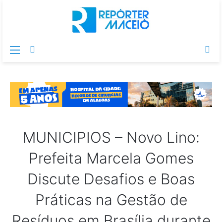
Menu
Switch
Pr
skin
po
MUNICIPIOS – Novo Lino:
Prefeita Marcela Gomes
Discute Desafios e Boas
Práticas na Gestão de
Resíduos em Brasília durante