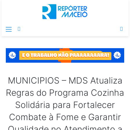
Menu
Switch
Pr
skin
po
MUNICIPIOS – MDS Atualiza
Regras do Programa Cozinha
Solidária para Fortalecer
Combate à Fome e Garantir
Qualidade no Atendimento a