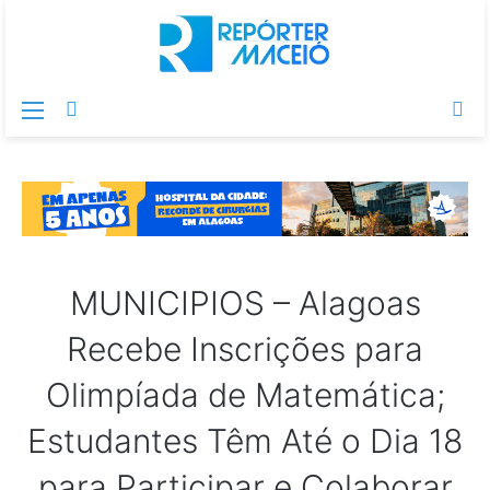
Menu
Switch
Pr
skin
po
MUNICIPIOS – Alagoas
Recebe Inscrições para
Olimpíada de Matemática;
Estudantes Têm Até o Dia 18
para Participar e Colaborar