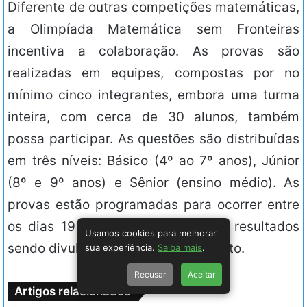
Diferente de outras competições matemáticas,
a Olimpíada Matemática sem Fronteiras
incentiva a colaboração. As provas são
realizadas em equipes, compostas por no
mínimo cinco integrantes, embora uma turma
inteira, com cerca de 30 alunos, também
possa participar. As questões são distribuídas
em três níveis: Básico (4º ao 7º anos), Júnior
(8º e 9º anos) e Sênior (ensino médio). As
provas estão programadas para ocorrer entre
os dias 19 e 26 de maio, com os resultados
Usamos cookies para melhorar
sendo divulgados no dia 10 de agosto.
sua experiência.
Saiba mais
.
Recusar
Aceitar
Artigos relacionados