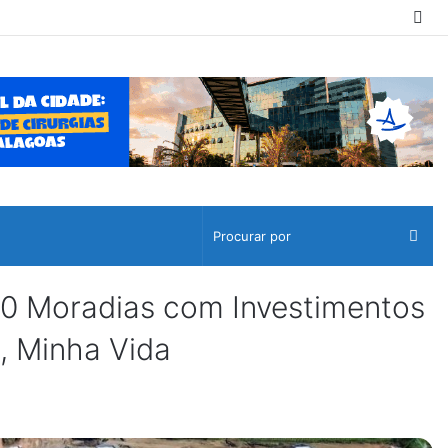
Sw
ski
Pro
por
0 Moradias com Investimentos
, Minha Vida