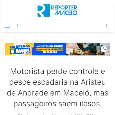
Menu
Switch
Pr
skin
po
Motorista perde controle e
desce escadaria na Aristeu
de Andrade em Maceió, mas
passageiros saem ilesos.