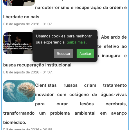
narcoterrorismo e recuperação da ordem e
liberdade no país
8 de agosto de 2026 - 01:07.
Usamos cookies para melhorar
Novo presidente da Colômbia, Abelardo de
sua experiência.
Saiba mais
.
la Espriella, promete combate efetivo ao
Recusar
Aceitar
narcoterrorismo em discurso inaugural e
busca recuperação institucional.
8 de agosto de 2026 - 01:07.
Cientistas russos criam tratamento
inovador com colágeno de águas-vivas
para curar lesões cerebrais,
transformando um problema ambiental em avanço
biomédico.
8 de agosto de 2026 - 00:55.