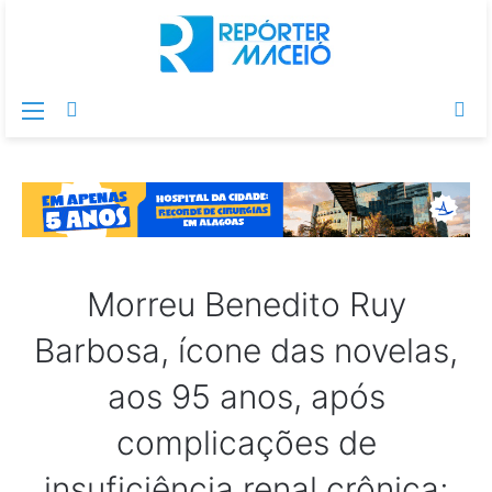
Menu
Switch
Pr
skin
po
Morreu Benedito Ruy
Barbosa, ícone das novelas,
aos 95 anos, após
complicações de
insuficiência renal crônica;