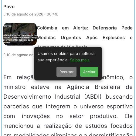
Povo
10 de agosto de 2026 - 00:49.
Colômbia em Alerta: Defensoria Pede
Medidas Urgentes Após Explosões e
Aumentos de Violência.
Usamos cookies para melhorar
10 de agosto de 2026 - 00:49.
sua experiência.
Saiba mais
.
Recusar
Aceitar
Em relação ao crescimento econômico, o
ministro esteve na Agência Brasileira de
Desenvolvimento Industrial (ABDI) buscando
parcerias que integrem o universo esportivo
com inovações no setor produtivo. Ele
mencionou a realização de estudos focados
em modalidades olímpicas e a desmistificação