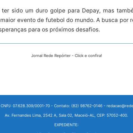
 ter sido um duro golpe para Depay, mas també
 maior evento de futebol do mundo. A busca por
esperanças para os próximos desafios.
Jornal Rede Repórter - Click e confira!
 CNPJ: 07.628.309/0001-70 - Contato: (82) 98762-0146 - redacao@rede
Av. Fernandes Lima, 2542 A, Sala 02, Maceió-AL, CEP: 57052-400.
EXPEDIENTE: