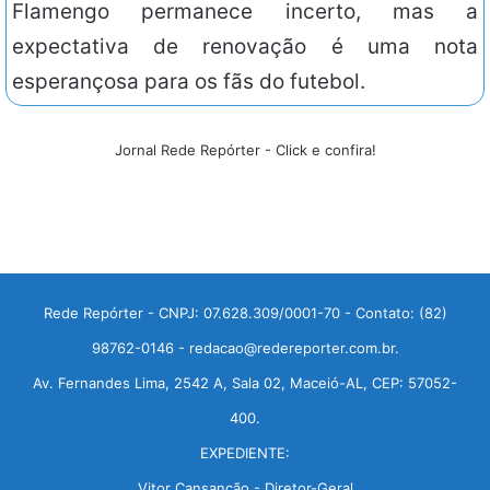
Flamengo permanece incerto, mas a
expectativa de renovação é uma nota
esperançosa para os fãs do futebol.
Jornal Rede Repórter - Click e confira!
Rede Repórter - CNPJ: 07.628.309/0001-70 - Contato: (82)
98762-0146 - redacao@redereporter.com.br.
Av. Fernandes Lima, 2542 A, Sala 02, Maceió-AL, CEP: 57052-
400.
EXPEDIENTE:
Vitor Cansanção - Diretor-Geral