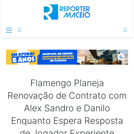
Menu
Switch
Pr
skin
po
Flamengo Planeja
Renovação de Contrato com
Alex Sandro e Danilo
Enquanto Espera Resposta
de Jogador Experiente