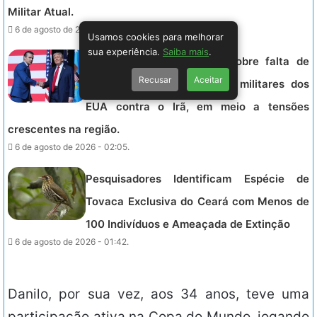
Militar Atual.
6 de agosto de 2026 - 02:41.
Usamos cookies para melhorar
sua experiência.
Saiba mais
.
Trump cobra explicações sobre falta de
Recusar
Aceitar
munições que limita ações militares dos
EUA contra o Irã, em meio a tensões
crescentes na região.
6 de agosto de 2026 - 02:05.
Pesquisadores Identificam Espécie de
Tovaca Exclusiva do Ceará com Menos de
100 Indivíduos e Ameaçada de Extinção
6 de agosto de 2026 - 01:42.
Danilo, por sua vez, aos 34 anos, teve uma
participação ativa na Copa do Mundo, jogando