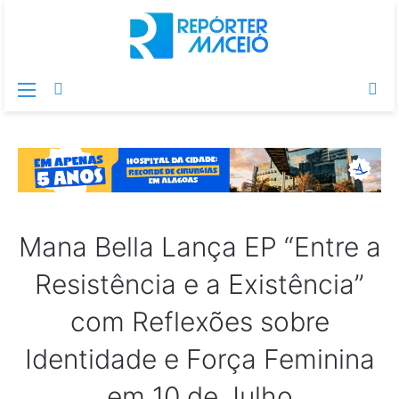
Menu
Switch
Pr
skin
po
Mana Bella Lança EP “Entre a
Resistência e a Existência”
com Reflexões sobre
Identidade e Força Feminina
em 10 de Julho