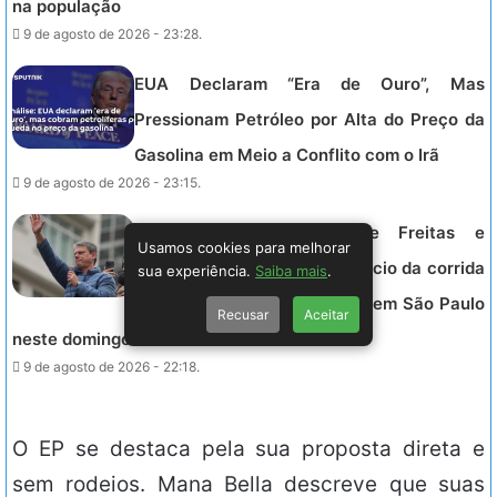
na população
9 de agosto de 2026 - 23:28.
EUA Declaram “Era de Ouro”, Mas
Pressionam Petróleo por Alta do Preço da
Gasolina em Meio a Conflito com o Irã
9 de agosto de 2026 - 23:15.
Debate entre Tarcísio de Freitas e
Usamos cookies para melhorar
Fernando Haddad marca o início da corrida
sua experiência.
Saiba mais
.
ao Palácio dos Bandeirantes em São Paulo
Recusar
Aceitar
neste domingo às 20h.
9 de agosto de 2026 - 22:18.
O EP se destaca pela sua proposta direta e
sem rodeios. Mana Bella descreve que suas