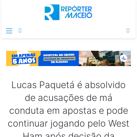
Menu
Switch
Pr
skin
po
Lucas Paquetá é absolvido
de acusações de má
conduta em apostas e pode
continuar jogando pelo West
Ham após decisão da