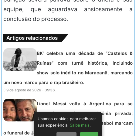
equipe, que aguardava ansiosamente a
conclusão do processo.
Artigos relacionados
BK’ celebra uma década de “Castelos &
Ruínas” com turnê histórica, incluindo
show solo inédito no Maracanã, marcando
um novo marco para o rap brasileiro.
9 de agosto de 2026 - 09:36.
Lionel Messi volta à Argentina para se
despedir do pai em cerimônia privada;
Usamos cookies para melhorar
homenagens do mundo do futebol marcam
sua experiência.
Saiba mais
.
o funeral de Jorge Messi.