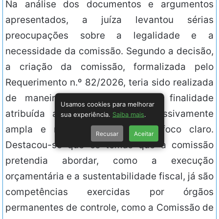
Na análise dos documentos e argumentos
apresentados, a juíza levantou sérias
preocupações sobre a legalidade e a
necessidade da comissão. Segundo a decisão,
a criação da comissão, formalizada pelo
Requerimento n.º 82/2026, teria sido realizada
de maneira irregular, já que a finalidade
Usamos cookies para melhorar
atribuída ao colegiado era excessivamente
sua experiência.
Saiba mais
.
ampla e não apresentava um foco claro.
Recusar
Aceitar
Destacou-se que os temas que a comissão
pretendia abordar, como a execução
orçamentária e a sustentabilidade fiscal, já são
competências exercidas por órgãos
permanentes de controle, como a Comissão de