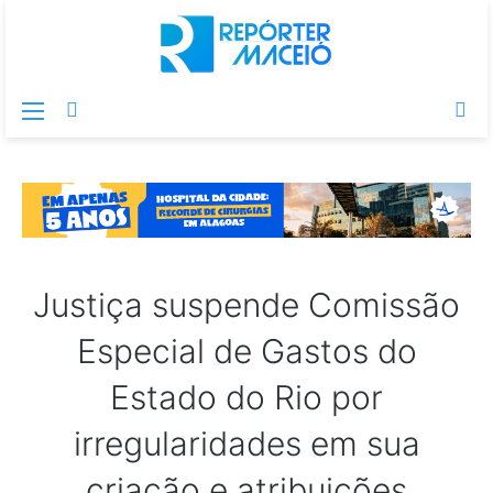
Menu
Switch
Pr
skin
po
Justiça suspende Comissão
Especial de Gastos do
Estado do Rio por
irregularidades em sua
criação e atribuições