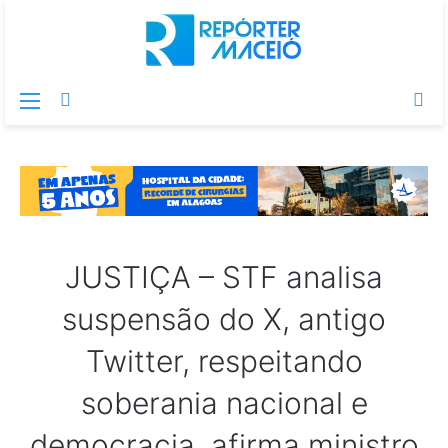
Menu
Switch
Pr
skin
po
JUSTIÇA – STF analisa
suspensão do X, antigo
Twitter, respeitando
soberania nacional e
democracia, afirma ministro