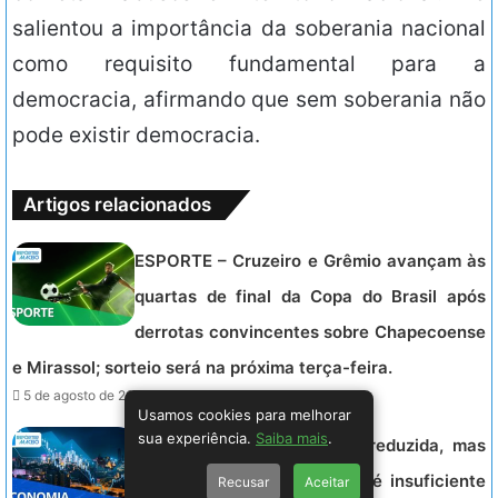
salientou a importância da soberania nacional
como requisito fundamental para a
democracia, afirmando que sem soberania não
pode existir democracia.
Artigos relacionados
ESPORTE – Cruzeiro e Grêmio avançam às
quartas de final da Copa do Brasil após
derrotas convincentes sobre Chapecoense
e Mirassol; sorteio será na próxima terça-feira.
5 de agosto de 2026 - 21:54.
Usamos cookies para melhorar
sua experiência.
Saiba mais
.
ECONOMIA – Taxa Selic é reduzida, mas
especialistas alertam: corte é insuficiente
Recusar
Aceitar