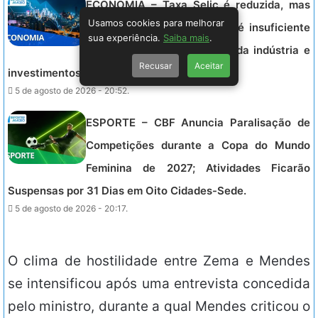
ECONOMIA – Taxa Selic é reduzida, mas
Usamos cookies para melhorar
especialistas alertam: corte é insuficiente
sua experiência.
Saiba mais
.
para estimular crescimento da indústria e
Recusar
Aceitar
investimentos no Brasil.
5 de agosto de 2026 - 20:52.
ESPORTE – CBF Anuncia Paralisação de
Competições durante a Copa do Mundo
Feminina de 2027; Atividades Ficarão
Suspensas por 31 Dias em Oito Cidades-Sede.
5 de agosto de 2026 - 20:17.
O clima de hostilidade entre Zema e Mendes
se intensificou após uma entrevista concedida
pelo ministro, durante a qual Mendes criticou o