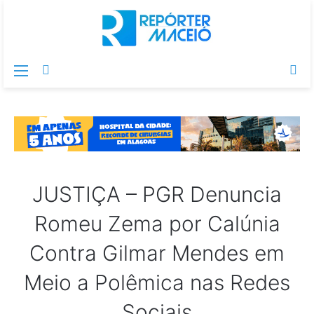
Menu
Switch
Pr
skin
po
JUSTIÇA – PGR Denuncia
Romeu Zema por Calúnia
Contra Gilmar Mendes em
Meio a Polêmica nas Redes
Sociais