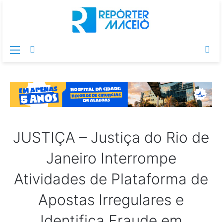
Menu
Switch
Pr
skin
po
JUSTIÇA – Justiça do Rio de
Janeiro Interrompe
Atividades de Plataforma de
Apostas Irregulares e
Identifica Fraude em