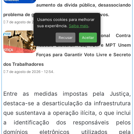
aumento da dívida pública, desassociando
problema de gastos governamentais excessivos.
Usamos cookies para melhorar
7 de agosto de 2026 - 13:06.
sua experiência.
Saiba mais
.
JUSTIÇA – Aliança Nacional Contra
Recusar
Aceitar
Assédio Eleitoral: TSE, TST e MPT Unem
Forças para Garantir Voto Livre e Secreto
dos Trabalhadores
7 de agosto de 2026 - 12:54.
Entre as medidas impostas pela Justiça,
destaca-se a desarticulação da infraestrutura
que sustentava a operação ilícita, o que inclui
a identificação dos responsáveis pelos
domínios eletrônicos utilizados pela