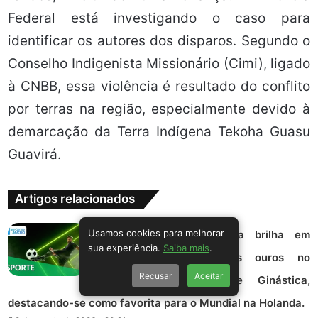
Federal está investigando o caso para
identificar os autores dos disparos. Segundo o
Conselho Indigenista Missionário (Cimi), ligado
à CNBB, essa violência é resultado do conflito
por terras na região, especialmente devido à
demarcação da Terra Indígena Tekoha Guasu
Guavirá.
Artigos relacionados
Usamos cookies para melhorar
ESPORTE – Flávia Saraiva brilha em
sua experiência.
Saiba mais
.
Brasília e conquista dois ouros no
Recusar
Aceitar
Campeonato Brasileiro de Ginástica,
destacando-se como favorita para o Mundial na Holanda.