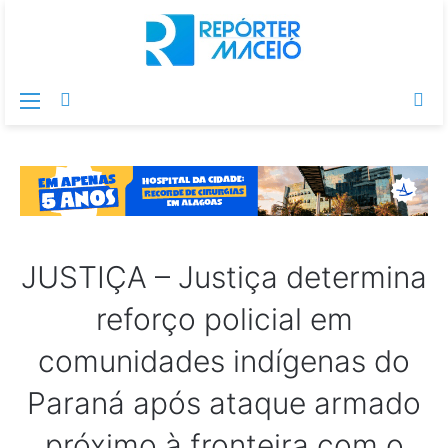
Menu
Switch
Pr
skin
po
JUSTIÇA – Justiça determina
reforço policial em
comunidades indígenas do
Paraná após ataque armado
próximo à fronteira com o