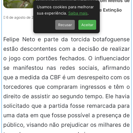
Tovaca Exclusiva do Ceará com Menos de
Usamos cookies para melhorar
100 Indivíduos e Ameaçada de Extinção
sua experiência.
Saiba mais
.
6 de agosto de 2026 - 01:42.
Recusar
Aceitar
Felipe Neto e parte da torcida botafoguense
estão descontentes com a decisão de realizar
o jogo com portões fechados. O influenciador
se manifestou nas redes sociais, afirmando
que a medida da CBF é um desrespeito com os
torcedores que compraram ingressos e têm o
direito de assistir ao segundo tempo. Ele havia
solicitado que a partida fosse remarcada para
uma data em que fosse possível a presença de
público, visando não prejudicar os milhares de