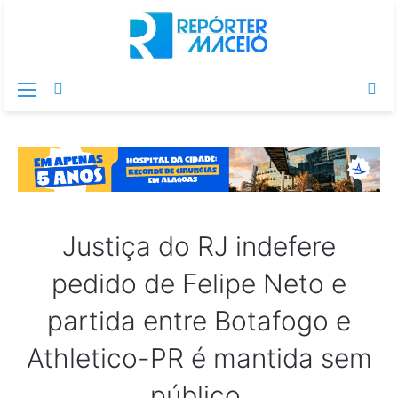
Menu
Switch
Pr
skin
po
Justiça do RJ indefere
pedido de Felipe Neto e
partida entre Botafogo e
Athletico-PR é mantida sem
público.