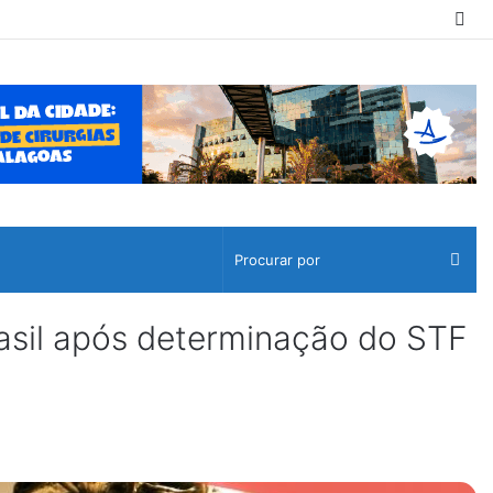
Sw
ski
Pro
por
rasil após determinação do STF