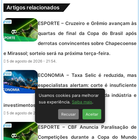
Artigos relacionados
ESPORTE – Cruzeiro e Grêmio avançam às
quartas de final da Copa do Brasil após
derrotas convincentes sobre Chapecoense
e Mirassol; sorteio será na próxima terça-feira.
5 de agosto de 2026 - 21:54.
ECONOMIA – Taxa Selic é reduzida, mas
especialistas alertam: corte é insuficiente
para estimular crescimento da indústria e
Usamos cookies para melhorar
sua experiência.
Saiba mais
.
investimentos no Brasil.
5 de agosto de 2026 - 20:52.
Recusar
Aceitar
ESPORTE – CBF Anuncia Paralisação de
Competições durante a Copa do Mundo