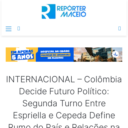
Menu
Switch
Pr
skin
po
INTERNACIONAL – Colômbia
Decide Futuro Político:
Segunda Turno Entre
Espriella e Cepeda Define
Rumo do País e Relações na