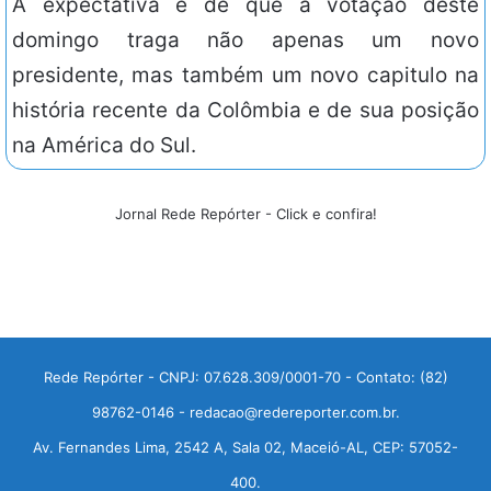
A expectativa é de que a votação deste
domingo traga não apenas um novo
presidente, mas também um novo capitulo na
história recente da Colômbia e de sua posição
na América do Sul.
Jornal Rede Repórter - Click e confira!
Rede Repórter - CNPJ: 07.628.309/0001-70 - Contato: (82)
98762-0146 - redacao@redereporter.com.br.
Av. Fernandes Lima, 2542 A, Sala 02, Maceió-AL, CEP: 57052-
400.