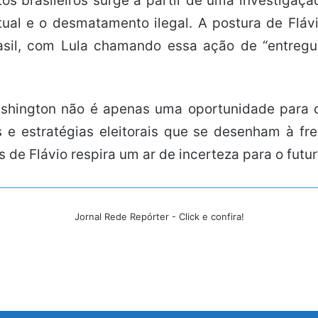
dutos brasileiros surge a partir de uma investig
tual e o desmatamento ilegal. A postura de Fláv
asil, com Lula chamando essa ação de “entregu
ashington não é apenas uma oportunidade para d
as e estratégias eleitorais que se desenham à f
 de Flávio respira um ar de incerteza para o futuro
Jornal Rede Repórter - Click e confira!