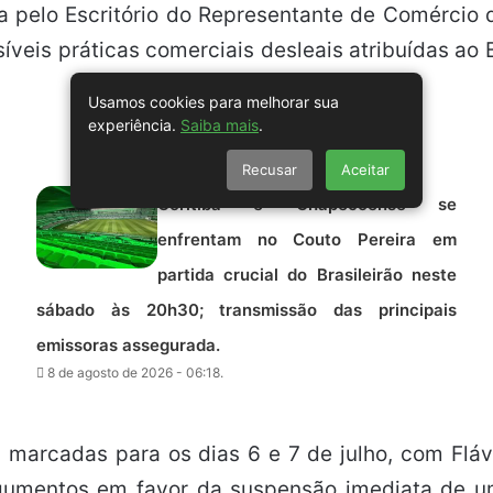
a pelo Escritório do Representante de Comércio
veis práticas comerciais desleais atribuídas ao
Usamos cookies para melhorar sua
experiência.
Saiba mais
.
Recusar
Aceitar
Coritiba e Chapecoense se
enfrentam no Couto Pereira em
partida crucial do Brasileirão neste
sábado às 20h30; transmissão das principais
emissoras assegurada.
8 de agosto de 2026 - 06:18.
 marcadas para os dias 6 e 7 de julho, com Flávi
rgumentos em favor da suspensão imediata de u