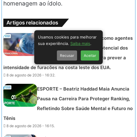
homenagem ao ídolo.
Artigos relacionados
Usamos cookies para melhorar
INTERNACIONAL – Tubarões como agentes
sua experiência.
Saiba mais
.
de pesquisa: estudo revela potencial dos
Recusar
Aceitar
peixes na coleta de dados para prever a
intensidade de furacões na costa leste dos EUA.
8 de agosto de 2026 - 16:32.
ESPORTE – Beatriz Haddad Maia Anuncia
Pausa na Carreira Para Proteger Ranking,
Refletindo Sobre Saúde Mental e Futuro no
Tênis
8 de agosto de 2026 - 16:15.