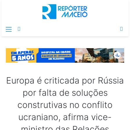
Menu
Switch
Pr
skin
po
Europa é criticada por Rússia
por falta de soluções
construtivas no conflito
ucraniano, afirma vice-
ministro das Relações