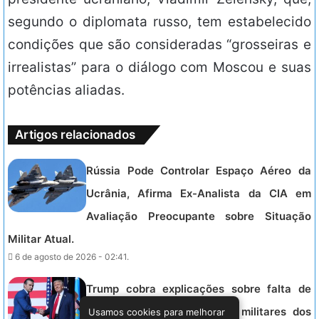
segundo o diplomata russo, tem estabelecido
condições que são consideradas “grosseiras e
irrealistas” para o diálogo com Moscou e suas
potências aliadas.
Artigos relacionados
Rússia Pode Controlar Espaço Aéreo da
Ucrânia, Afirma Ex-Analista da CIA em
Avaliação Preocupante sobre Situação
Militar Atual.
6 de agosto de 2026 - 02:41.
Trump cobra explicações sobre falta de
munições que limita ações militares dos
Usamos cookies para melhorar