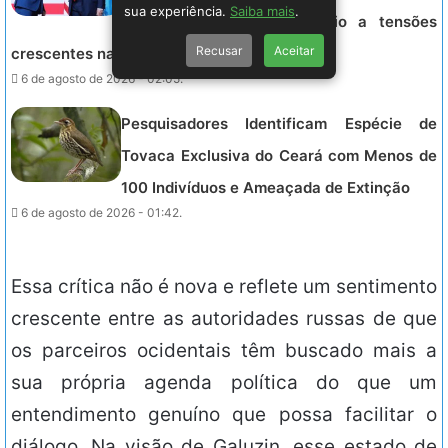
sua experiência.
Saiba mais
.
EUA contra o Irã, em meio a tensões
Recusar
Aceitar
crescentes na região.
6 de agosto de 2026 - 02:05.
Pesquisadores Identificam Espécie de
Tovaca Exclusiva do Ceará com Menos de
100 Indivíduos e Ameaçada de Extinção
6 de agosto de 2026 - 01:42.
Essa crítica não é nova e reflete um sentimento
crescente entre as autoridades russas de que
os parceiros ocidentais têm buscado mais a
sua própria agenda política do que um
entendimento genuíno que possa facilitar o
diálogo. Na visão de Galuzin, esse estado de