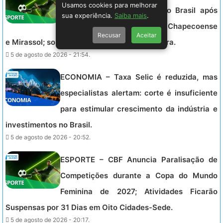
Usamos cookies para melhorar
quartas de final da Copa do Brasil após
sua experiência.
Saiba mais
.
derrotas convincentes sobre Chapecoense
Recusar
Aceitar
e Mirassol; sorteio será na próxima terça-feira.
5 de agosto de 2026 - 21:54.
ECONOMIA – Taxa Selic é reduzida, mas
especialistas alertam: corte é insuficiente
para estimular crescimento da indústria e
investimentos no Brasil.
5 de agosto de 2026 - 20:52.
ESPORTE – CBF Anuncia Paralisação de
Competições durante a Copa do Mundo
Feminina de 2027; Atividades Ficarão
Suspensas por 31 Dias em Oito Cidades-Sede.
5 de agosto de 2026 - 20:17.