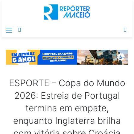
Menu
Switch
Pr
skin
po
ESPORTE – Copa do Mundo
2026: Estreia de Portugal
termina em empate,
enquanto Inglaterra brilha
com vitória sobre Croácia