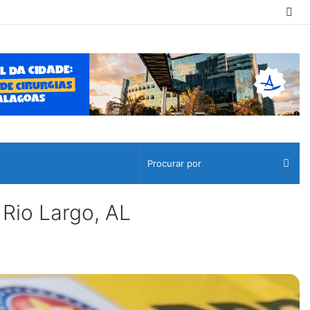
Sw
ski
Pro
por
 Rio Largo, AL