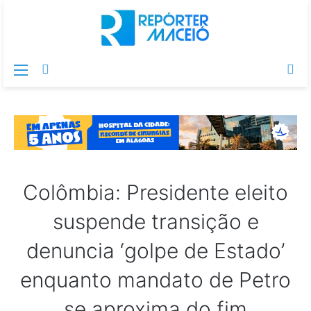
Menu
Switch
Pr
skin
po
Colômbia: Presidente eleito
suspende transição e
denuncia ‘golpe de Estado’
enquanto mandato de Petro
se aproxima do fim