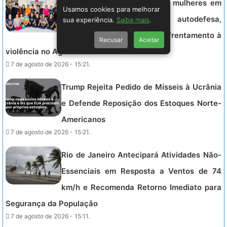
Projeto Arretadas empodera mulheres em
Usamos cookies para melhorar
Alagoas com jiu-jítsu e autodefesa,
sua experiência.
Saiba mais
.
promovendo autonomia e enfrentamento à
Recusar
Aceitar
violência no Agosto Lilás.
7 de agosto de 2026 - 15:21.
Trump Rejeita Pedido de Mísseis à Ucrânia
e Defende Reposição dos Estoques Norte-
Americanos
7 de agosto de 2026 - 15:21.
Rio de Janeiro Antecipará Atividades Não-
Essenciais em Resposta a Ventos de 74
km/h e Recomenda Retorno Imediato para
Segurança da População
7 de agosto de 2026 - 15:11.