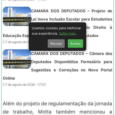
CAMARA DOS DEPUTADOS – Projeto de
Lei Inova Inclusão Escolar para Estudantes
com Deficiência, Garantindo Direito à
Usamos cookies para melhorar
sua experiência.
Saiba mais
.
Educação Especializada na Câmara dos Deputados
7 de agosto de 2026 - 17:19.
Recusar
Aceitar
CAMARA DOS DEPUTADOS – Câmara dos
Deputados Disponibiliza Formulário para
Sugestões e Correções no Novo Portal
Online
7 de agosto de 2026 - 17:07.
Além do projeto de regulamentação da jornada
de trabalho, Motta também mencionou a