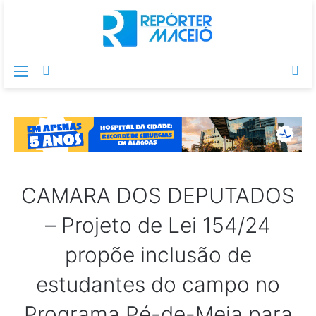
Menu
Switch
Pr
skin
po
CAMARA DOS DEPUTADOS
– Projeto de Lei 154/24
propõe inclusão de
estudantes do campo no
Programa Pé-de-Meia para