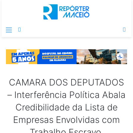
Menu
Switch
Pr
skin
po
CAMARA DOS DEPUTADOS
– Interferência Política Abala
Credibilidade da Lista de
Empresas Envolvidas com
Trabalho Escravo,