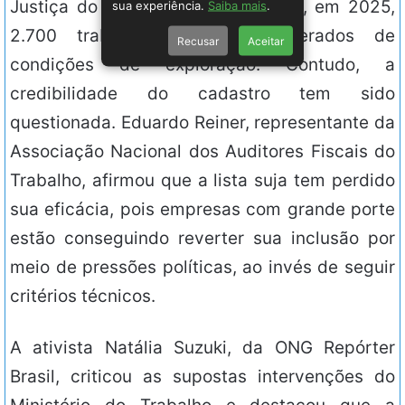
Justiça do Trabalho, ressaltou que, em 2025,
sua experiência.
Saiba mais
.
2.700 trabalhadores foram liberados de
Recusar
Aceitar
condições de exploração. Contudo, a
credibilidade do cadastro tem sido
questionada. Eduardo Reiner, representante da
Associação Nacional dos Auditores Fiscais do
Trabalho, afirmou que a lista suja tem perdido
sua eficácia, pois empresas com grande porte
estão conseguindo reverter sua inclusão por
meio de pressões políticas, ao invés de seguir
critérios técnicos.
A ativista Natália Suzuki, da ONG Repórter
Brasil, criticou as supostas intervenções do