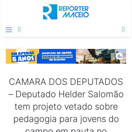
Menu
Switch
Pr
skin
po
CAMARA DOS DEPUTADOS
– Deputado Helder Salomão
tem projeto vetado sobre
pedagogia para jovens do
campo em pauta no