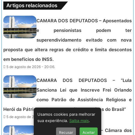
Artigos relacionados
CAMARA DOS DEPUTADOS – Aposentados
e pensionistas podem ter
superendividamento evitado com nova
proposta que altera regras de crédito e limita descontos
em benefícios do INSS.
5 de agosto de 2026 - 20:06.
CAMARA DOS DEPUTADOS – “Lula
Sanciona Lei que Inscreve Frei Orlando
como Patrão de Assistência Religiosa e
Herói da Pátria no Livro dos Heróis e Heroínas do Brasil”
Usamos cookies para melhorar
5 de agosto de 2026 - 19:34.
sua experiência.
Saiba mais
.
CAMARA DOS DEPUTADOS – Câmara dos
Recusar
Aceitar