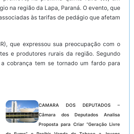
io na região da Lapa, Paraná. O evento, que
 associadas às tarifas de pedágio que afetam
T-PR), que expressou sua preocupação com o
tes e produtores rurais da região. Segundo
e a cobrança tem se tornado um fardo para
CAMARA DOS DEPUTADOS –
Câmara dos Deputados Analisa
Proposta para Criar “Geração Livre
de Fumo” e Proibir Venda de Tabaco a Jovens