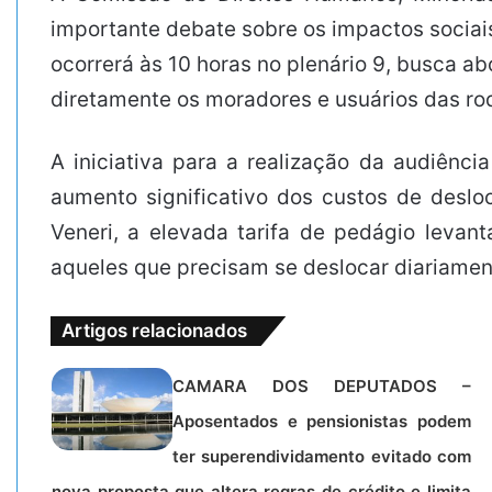
importante debate sobre os impactos sociai
ocorrerá às 10 horas no plenário 9, busca a
diretamente os moradores e usuários das rod
A iniciativa para a realização da audiênc
aumento significativo dos custos de deslo
Veneri, a elevada tarifa de pedágio leva
aqueles que precisam se deslocar diariamen
Artigos relacionados
CAMARA DOS DEPUTADOS –
Aposentados e pensionistas podem
ter superendividamento evitado com
nova proposta que altera regras de crédito e limita