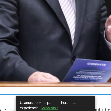
Usamos cookies para melhorar sua
experiência.
Saiba mais
.
s e Igualdade Racial da Câmara dos Deputados 