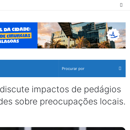
Sw
ski
Pro
por
iscute impactos de pedágios
des sobre preocupações locais.