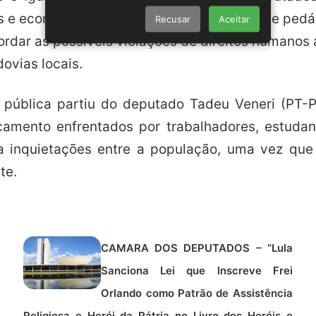
s e econômicos decorrentes da cobrança de pedág
Recusar
Aceitar
bordar as possíveis violações de direitos humanos
ovias locais.
ia pública partiu do deputado Tadeu Veneri (P
camento enfrentados por trabalhadores, estudan
nta inquietações entre a população, uma vez qu
te.
CAMARA DOS DEPUTADOS – “Lula
Sanciona Lei que Inscreve Frei
Orlando como Patrão de Assistência
Religiosa e Herói da Pátria no Livro dos Heróis e