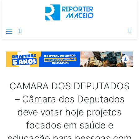
Menu
Switch
Pr
skin
po
CAMARA DOS DEPUTADOS
– Câmara dos Deputados
deve votar hoje projetos
focados em saúde e
educação para pessoas com