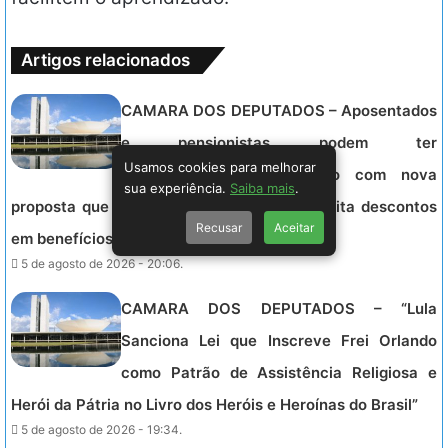
Artigos relacionados
CAMARA DOS DEPUTADOS – Aposentados
e pensionistas podem ter
Usamos cookies para melhorar
superendividamento evitado com nova
sua experiência.
Saiba mais
.
proposta que altera regras de crédito e limita descontos
Recusar
Aceitar
em benefícios do INSS.
5 de agosto de 2026 - 20:06.
CAMARA DOS DEPUTADOS – “Lula
Sanciona Lei que Inscreve Frei Orlando
como Patrão de Assistência Religiosa e
Herói da Pátria no Livro dos Heróis e Heroínas do Brasil”
5 de agosto de 2026 - 19:34.