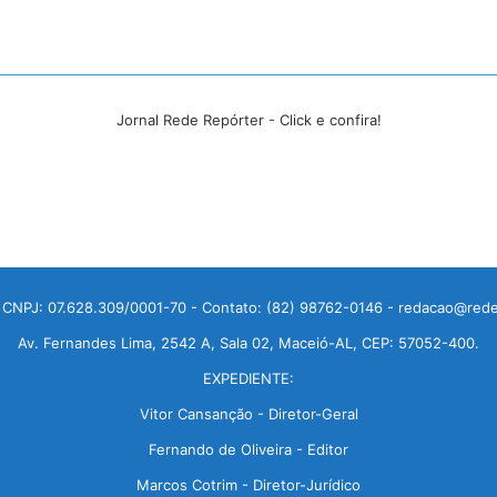
Jornal Rede Repórter - Click e confira!
 CNPJ: 07.628.309/0001-70 - Contato: (82) 98762-0146 - redacao@rede
Av. Fernandes Lima, 2542 A, Sala 02, Maceió-AL, CEP: 57052-400.
EXPEDIENTE:
Vitor Cansanção - Diretor-Geral
Fernando de Oliveira - Editor
Marcos Cotrim - Diretor-Jurídico