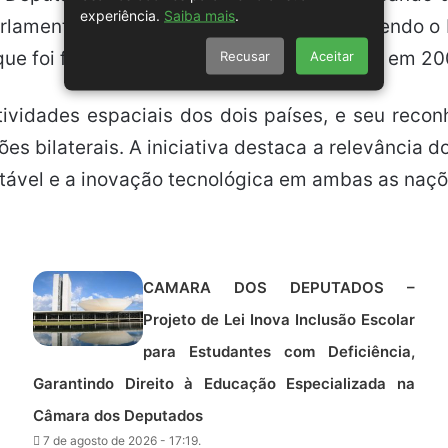
experiência.
Saiba mais
.
arlamentares estão, neste momento, debatendo o P
Recusar
Aceitar
ue foi firmado entre o Brasil e a Venezuela em 20
ividades espaciais dos dois países, e seu recon
ões bilaterais. A iniciativa destaca a relevância 
tável e a inovação tecnológica em ambas as naçõ
CAMARA DOS DEPUTADOS –
Projeto de Lei Inova Inclusão Escolar
para Estudantes com Deficiência,
Garantindo Direito à Educação Especializada na
Câmara dos Deputados
7 de agosto de 2026 - 17:19.