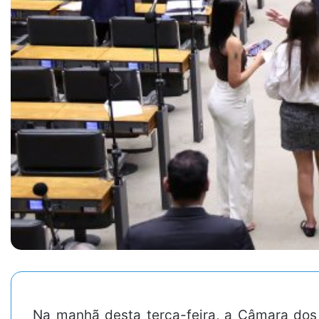
Na manhã desta terça-feira, a Câmara do