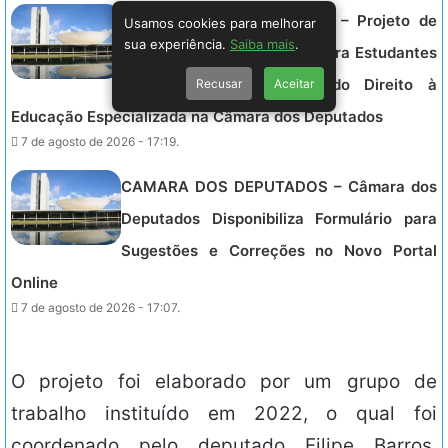
CAMARA DOS DEPUTADOS – Projeto de
Usamos cookies para melhorar
sua experiência.
Saiba mais
.
Lei Inova Inclusão Escolar para Estudantes
Recusar
Aceitar
com Deficiência, Garantindo Direito à
Educação Especializada na Câmara dos Deputados
7 de agosto de 2026 - 17:19.
CAMARA DOS DEPUTADOS – Câmara dos
Deputados Disponibiliza Formulário para
Sugestões e Correções no Novo Portal
Online
7 de agosto de 2026 - 17:07.
O projeto foi elaborado por um grupo de
trabalho instituído em 2022, o qual foi
coordenado pelo deputado Filipe Barros,