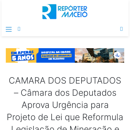
Menu
Switch
Pr
skin
po
CAMARA DOS DEPUTADOS
– Câmara dos Deputados
Aprova Urgência para
Projeto de Lei que Reformula
Legislação de Mineração e