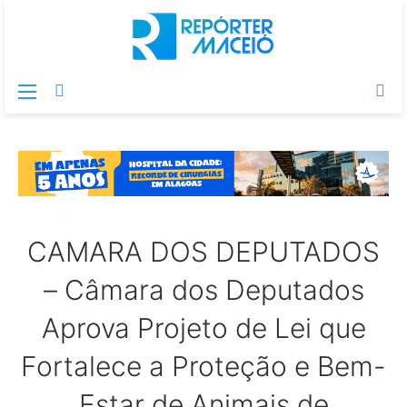
Menu
Switch
Pr
skin
po
CAMARA DOS DEPUTADOS
– Câmara dos Deputados
Aprova Projeto de Lei que
Fortalece a Proteção e Bem-
Estar de Animais de