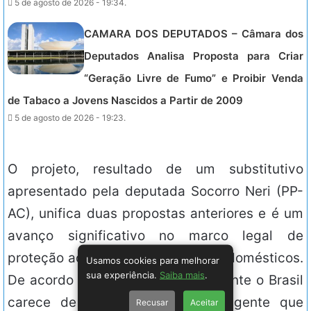
5 de agosto de 2026 - 19:34.
CAMARA DOS DEPUTADOS – Câmara dos
Deputados Analisa Proposta para Criar
“Geração Livre de Fumo” e Proibir Venda
de Tabaco a Jovens Nascidos a Partir de 2009
5 de agosto de 2026 - 19:23.
O projeto, resultado de um substitutivo
apresentado pela deputada Socorro Neri (PP-
AC), unifica duas propostas anteriores e é um
avanço significativo no marco legal de
proteção aos direitos dos animais domésticos.
Usamos cookies para melhorar
sua experiência.
Saiba mais
.
De acordo com a relatora, atualmente o Brasil
carece de uma legislação abrangente que
Recusar
Aceitar