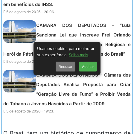
em benefícios do INSS.
5 de agosto de 2026 - 20:06.
CAMARA DOS DEPUTADOS – “Lula
Sanciona Lei que Inscreve Frei Orlando
como Patrão de Assistência Religiosa e
Usamos cookies para melhorar
Herói da Pátria no Livro dos Heróis e Heroínas do Brasil”
sua experiência.
Saiba mais
.
5 de agosto de 2026 - 19:34.
Recusar
Aceitar
CAMARA DOS DEPUTADOS – Câmara dos
Deputados Analisa Proposta para Criar
“Geração Livre de Fumo” e Proibir Venda
de Tabaco a Jovens Nascidos a Partir de 2009
5 de agosto de 2026 - 19:23.
O Brasil tem um histórico de cumprimento de