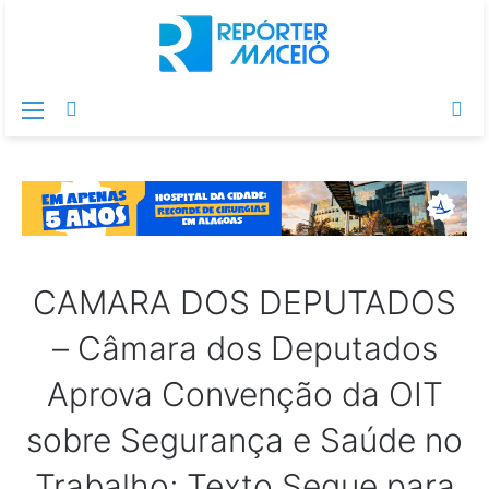
Menu
Switch
Pr
skin
po
CAMARA DOS DEPUTADOS
– Câmara dos Deputados
Aprova Convenção da OIT
sobre Segurança e Saúde no
Trabalho; Texto Segue para