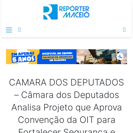
Menu
Switch
Pr
skin
po
CAMARA DOS DEPUTADOS
– Câmara dos Deputados
Analisa Projeto que Aprova
Convenção da OIT para
Fortalecer Segurança e