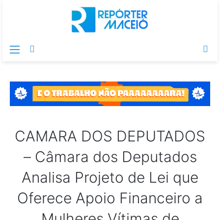
Menu
Switch
Pr
skin
po
CAMARA DOS DEPUTADOS
– Câmara dos Deputados
Analisa Projeto de Lei que
Oferece Apoio Financeiro a
Mulheres Vítimas de