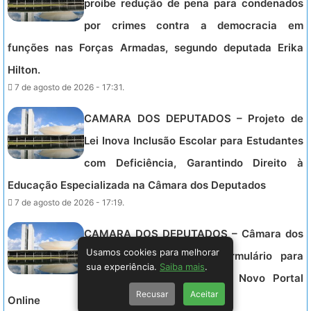
proíbe redução de pena para condenados
por crimes contra a democracia em
funções nas Forças Armadas, segundo deputada Erika
Hilton.
7 de agosto de 2026 - 17:31.
CAMARA DOS DEPUTADOS – Projeto de
Lei Inova Inclusão Escolar para Estudantes
com Deficiência, Garantindo Direito à
Educação Especializada na Câmara dos Deputados
7 de agosto de 2026 - 17:19.
CAMARA DOS DEPUTADOS – Câmara dos
Usamos cookies para melhorar
Deputados Disponibiliza Formulário para
sua experiência.
Saiba mais
.
Sugestões e Correções no Novo Portal
Recusar
Aceitar
Online