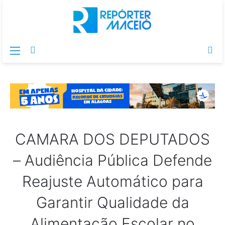
Menu
Switch
Pr
skin
po
CAMARA DOS DEPUTADOS
– Audiência Pública Defende
Reajuste Automático para
Garantir Qualidade da
Alimentação Escolar no