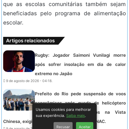
que as escolas comunitárias também sejam
beneficiadas pelo programa de alimentação
escolar.
Artigos relacionados
Rugby: Jogador Saimoni Vunilagi morre
após sofrer insolação em dia de calor
extremo no Japão
9 de agosto de 2026 - 04:18.
Prefeito do Rio pede suspensão de voos
panorâmicos após queda de helicóptero
Usamos cookies para melhorar
que deixou quatro mortos na Vista
sua experiência.
Saiba mais
.
Chinesa, exigindo fiscalização rigorosa da ANAC.
Recusar
Aceitar
9 de agosto de 2026 - 04:07.