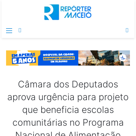
Menu
Switch
Pr
skin
po
Câmara dos Deputados
aprova urgência para projeto
que beneficia escolas
comunitárias no Programa
Nacional de Alimentação