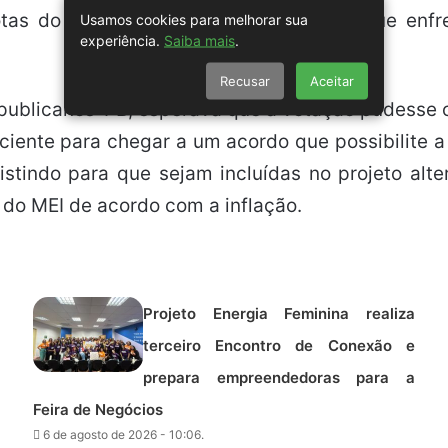
otas do Simples Nacional, um aspecto que enfre
Usamos cookies para melhorar sua
experiência.
Saiba mais
.
Recusar
Aceitar
ublicanos-PB, esperava que a votação pudesse oco
ciente para chegar a um acordo que possibilite 
sistindo para que sejam incluídas no projeto al
 do MEI de acordo com a inflação.
Projeto Energia Feminina realiza
terceiro Encontro de Conexão e
prepara empreendedoras para a
Feira de Negócios
6 de agosto de 2026 - 10:06.