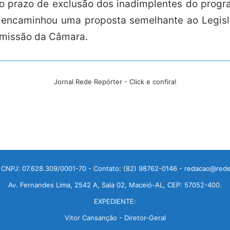
r o prazo de exclusão dos inadimplentes do pro
 encaminhou uma proposta semelhante ao Legisla
omissão da Câmara.
Jornal Rede Repórter - Click e confira!
 CNPJ: 07.628.309/0001-70 - Contato: (82) 98762-0146 - redacao@rede
Av. Fernandes Lima, 2542 A, Sala 02, Maceió-AL, CEP: 57052-400.
EXPEDIENTE:
Vitor Cansanção - Diretor-Geral