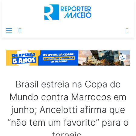
Menu
Switch
Pr
skin
po
Brasil estreia na Copa do
Mundo contra Marrocos em
junho; Ancelotti afirma que
“não tem um favorito” para o
torneio.