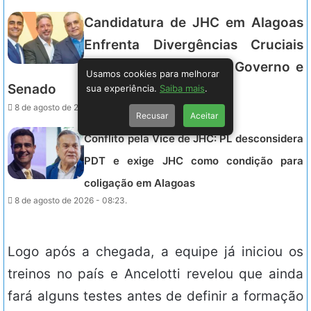
Candidatura de JHC em Alagoas
Enfrenta Divergências Cruciais
Entre Coligações para Governo e
Usamos cookies para melhorar
Senado
sua experiência.
Saiba mais
.
8 de agosto de 2026 - 08:35.
Recusar
Aceitar
Conflito pela Vice de JHC: PL desconsidera
PDT e exige JHC como condição para
coligação em Alagoas
8 de agosto de 2026 - 08:23.
Logo após a chegada, a equipe já iniciou os
treinos no país e Ancelotti revelou que ainda
fará alguns testes antes de definir a formação