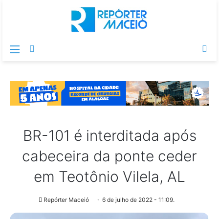
Menu
Switch
Pr
skin
po
BR-101 é interditada após
cabeceira da ponte ceder
em Teotônio Vilela, AL
Repórter Maceió
6 de julho de 2022 - 11:09.