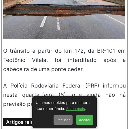
O trânsito a partir do km 172, da BR-101 em
Teotônio Vilela, foi interditado após a
cabeceira de uma ponte ceder.
A Polícia Rodoviária Federal (PRF) informou
nesta quarta-feira (6), que ainda não há
Usamos cookies para melhorar
previsão para o trecho ser liberado.
sua experiência.
Saiba mais
.
Recusar
Aceitar
Artigos relacionados