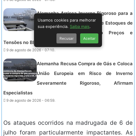
Alemanha Arrisca Inverno Rigoroso para a
Usamos cookies para melhorar
UE ao Ignorar Necessidade de Estoques de
sua experiência.
Saiba mais
.
Gás Natural, Aumentando Preços e
Recusar
Aceitar
Tensões no Bloco Europeu.
9 de agosto de 2026 - 07:10.
Alemanha Recusa Compra de Gás e Coloca
União Europeia em Risco de Inverno
Severamente Rigoroso, Afirmam
Especialistas
9 de agosto de 2026 - 06:59.
Os ataques ocorridos na madrugada de 6 de
julho foram particularmente impactantes. As