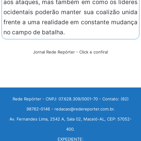
aos ataques, mas também em como os líderes
ocidentais poderão manter sua coalizão unida
frente a uma realidade em constante mudança
no campo de batalha.
Jornal Rede Repórter - Click e confira!
Rede Repórter - CNPJ: 07.628.309/0001-70 - Contato: (82)
98762-0146 - redacao@redereporter.com.br.
Av. Fernandes Lima, 2542 A, Sala 02, Maceió-AL, CEP: 57052-
400.
EXPEDIENTE: