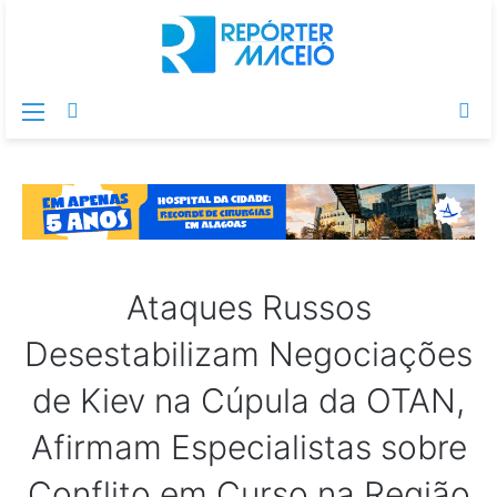
Menu
Switch
Pr
skin
po
Ataques Russos
Desestabilizam Negociações
de Kiev na Cúpula da OTAN,
Afirmam Especialistas sobre
Conflito em Curso na Região