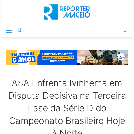
Menu
Switch
Pr
skin
po
ASA Enfrenta Ivinhema em
Disputa Decisiva na Terceira
Fase da Série D do
Campeonato Brasileiro Hoje
à Noite