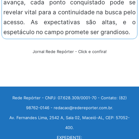
avança, cada ponto conquistado pode se
revelar vital para a continuidade na busca pelo
acesso. As expectativas são altas, e o
espetáculo no campo promete ser grandioso.
Jornal Rede Repórter - Click e confira!
Rede Repórter - CNPJ: 07.628.309/0001-70 - Contato: (82)
98762-0146 - redacao@redereporter.com.br.
Av. Fernandes Lima, 2542 A, Sala 02, Maceió-AL, CEP: 57052-
400.
EXPEDIENTE: