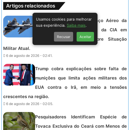
Artigos relacionados
Usamos cookies para melhorar
Rússia Pode Controlar Espaço Aéreo da
sua experiência.
Saiba mais
.
Ucrânia, Afirma Ex-Analista da CIA em
Recusar
Aceitar
Avaliação Preocupante sobre Situação
Militar Atual.
6 de agosto de 2026 - 02:41.
Trump cobra explicações sobre falta de
munições que limita ações militares dos
EUA contra o Irã, em meio a tensões
crescentes na região.
6 de agosto de 2026 - 02:05.
Pesquisadores Identificam Espécie de
Tovaca Exclusiva do Ceará com Menos de