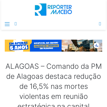
Menu
Switch
Pr
skin
po
ALAGOAS – Comando da PM
de Alagoas destaca redução
de 16,5% nas mortes
violentas em reunião
estratégica na capital