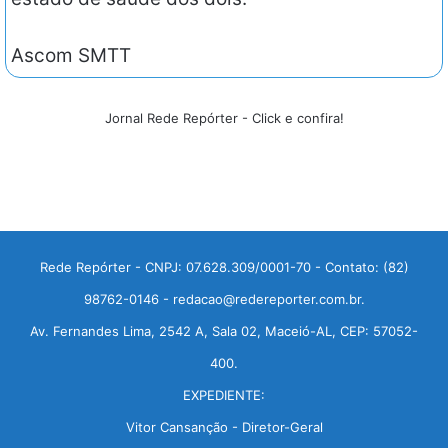
Ascom SMTT
Jornal Rede Repórter - Click e confira!
Rede Repórter - CNPJ: 07.628.309/0001-70 - Contato: (82)
98762-0146 - redacao@redereporter.com.br.
Av. Fernandes Lima, 2542 A, Sala 02, Maceió-AL, CEP: 57052-
400.
EXPEDIENTE:
Vitor Cansanção - Diretor-Geral