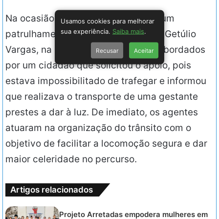
Na ocasião, os agentes realizavam um
Usamos cookies para melhorar
sua experiência.
Saiba mais
.
patrulhamento de rotina na avenida Getúlio
Vargas, na Serraria, quando foram abordados
Recusar
Aceitar
por um cidadão que solicitou o apoio, pois
estava impossibilitado de trafegar e informou
que realizava o transporte de uma gestante
prestes a dar à luz. De imediato, os agentes
atuaram na organização do trânsito com o
objetivo de facilitar a locomoção segura e dar
maior celeridade no percurso.
Artigos relacionados
Projeto Arretadas empodera mulheres em