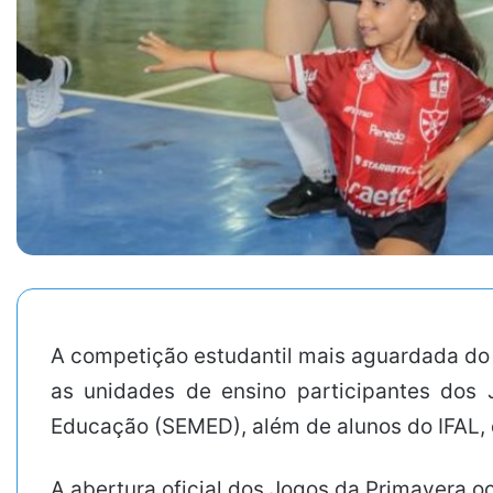
A competição estudantil mais aguardada do 
as unidades de ensino participantes dos 
Educação (SEMED), além de alunos do IFAL, d
A abertura oficial dos Jogos da Primavera o