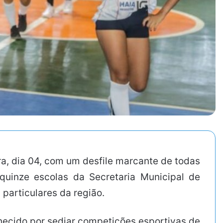
a, dia 04, com um desfile marcante de todas
quinze escolas da Secretaria Municipal de
particulares da região.
nhecido por sediar competições esportivas de