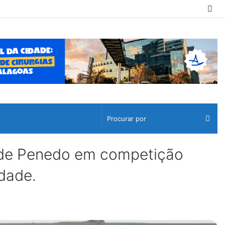
Sw
ski
Pro
por
 de Penedo em competição
idade.