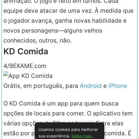
animação. O jogo é feito em turnos. Cada
equipe deve atacar de uma vez. À medida que
o jogador avança, ganha novas habilidade e
novos personagens—alguns velhos
conhecidos, outros, não.
KD Comida
4/9
EXAME.com
Grátis, em português, para
Android
e
iPhone
O KD Comida é um app para quem busca
opções de locais para comer. O aplicativo tem
várias opções de filtro na busca. Entre elas
Usamos cookies para melhorar
estão por preço, distância e tipo de comida. É
sua experiência.
Saiba mais
.