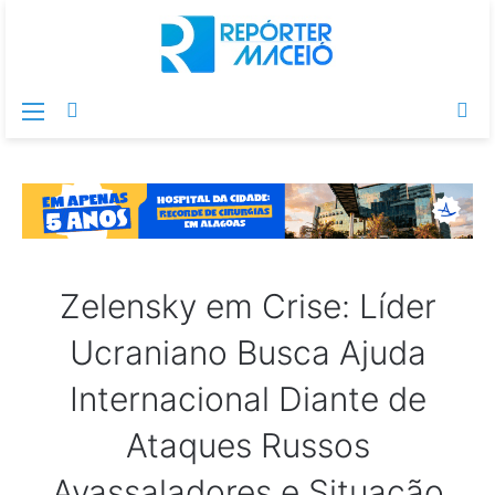
Menu
Switch
Pr
skin
po
Zelensky em Crise: Líder
Ucraniano Busca Ajuda
Internacional Diante de
Ataques Russos
Avassaladores e Situação