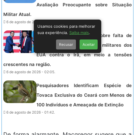
Avaliação Preocupante sobre Situação
Militar Atual.
6 de agosto de 2026 - 02:41.
Usamos cookies para melhorar
sua experiência.
Saiba mais
.
Trump cobra explicações sobre falta de
Recusar
Aceitar
munições que limita ações militares dos
EUA contra o Irã, em meio a tensões
crescentes na região.
6 de agosto de 2026 - 02:05.
Pesquisadores Identificam Espécie de
Tovaca Exclusiva do Ceará com Menos de
100 Indivíduos e Ameaçada de Extinção
6 de agosto de 2026 - 01:42.
De forma alarmante, Macgregor sugere que a