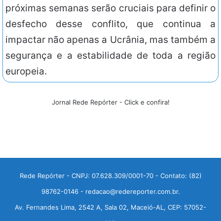
próximas semanas serão cruciais para definir o
desfecho desse conflito, que continua a
impactar não apenas a Ucrânia, mas também a
segurança e a estabilidade de toda a região
europeia.
Jornal Rede Repórter - Click e confira!
Rede Repórter - CNPJ: 07.628.309/0001-70 - Contato: (82)
98762-0146 - redacao@redereporter.com.br.
Av. Fernandes Lima, 2542 A, Sala 02, Maceió-AL, CEP: 57052-