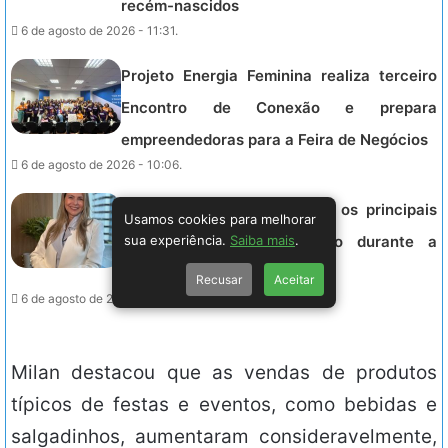
recém-nascidos
6 de agosto de 2026 - 11:31.
Projeto Energia Feminina realiza terceiro
Encontro de Conexão e prepara
empreendedoras para a Feira de Negócios
6 de agosto de 2026 - 10:06.
Médica Nutróloga esclarece os principais
Usamos cookies para melhorar
sua experiência.
Saiba mais
.
mitos sobre a alimentação durante a
amamentação
Recusar
Aceitar
6 de agosto de 2026 - 09:56.
Milan destacou que as vendas de produtos
típicos de festas e eventos, como bebidas e
salgadinhos, aumentaram consideravelmente,